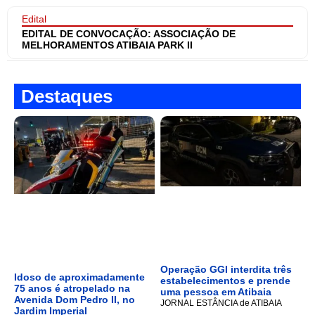
Edital
EDITAL DE CONVOCAÇÃO: ASSOCIAÇÃO DE
MELHORAMENTOS ATIBAIA PARK II
Destaques
Operação GGI interdita três
Idoso de aproximadamente
estabelecimentos e prende
75 anos é atropelado na
uma pessoa em Atibaia
Avenida Dom Pedro II, no
JORNAL ESTÂNCIA de ATIBAIA
Jardim Imperial