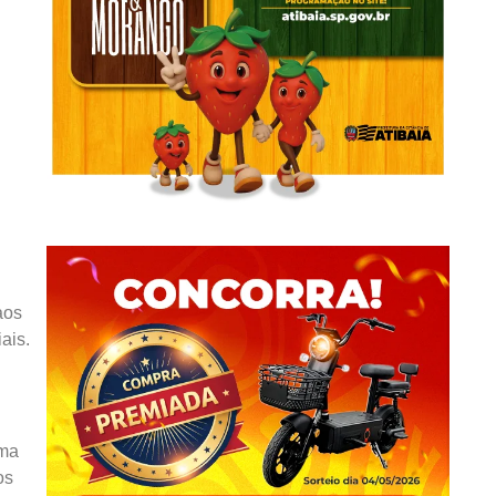
aos
ais.
uma
os