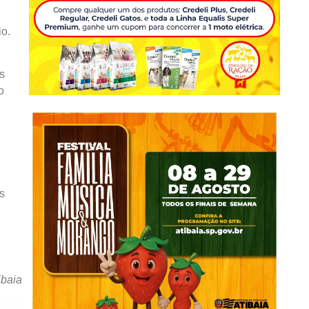
io.
s
o
s
ibaia