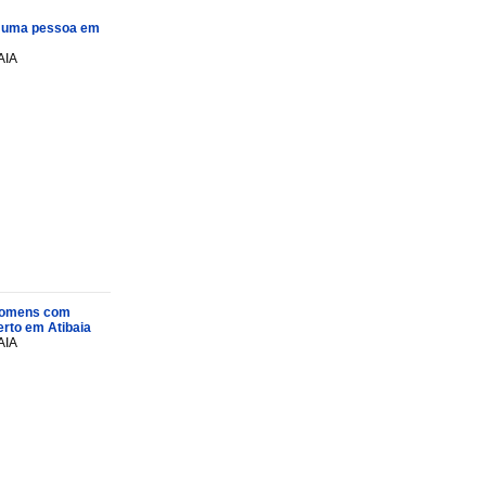
e uma pessoa em
AIA
s homens com
rto em Atibaia
AIA