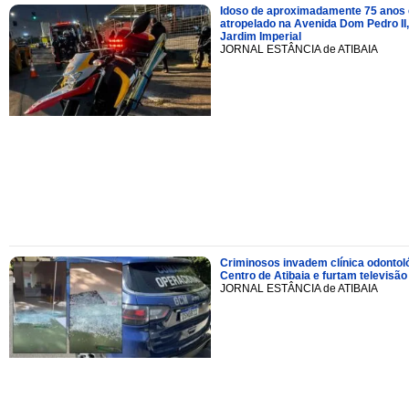
Idoso de aproximadamente 75 anos 
atropelado na Avenida Dom Pedro II,
Jardim Imperial
JORNAL ESTÂNCIA de ATIBAIA
Criminosos invadem clínica odontol
Centro de Atibaia e furtam televisão
JORNAL ESTÂNCIA de ATIBAIA