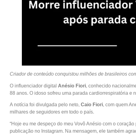
Criador de conteúdo conquistou milhões de brasileiros co
O influenciador digital
Anésio Fiori
, conhecido nacional
88 anos. O idoso sofreu uma parada cardiorrespiratória e n
A notícia foi divulgada pelo neto,
Caio Fiori
, com quem Ané
milhares de seguidores em todo o país.
“Hoje eu me despeço do meu Vovô Anésio com o coração 
publicação no Instagram. Na mensagem, ele também agrad