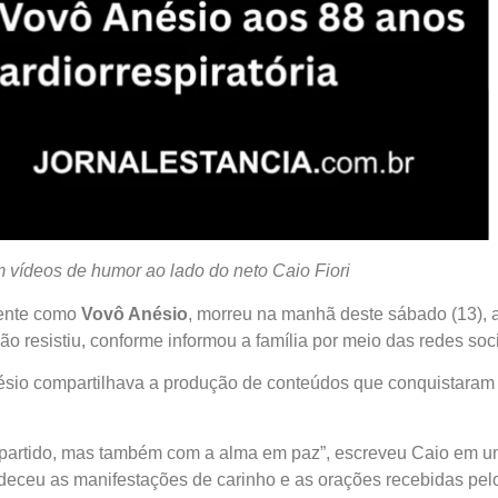
m vídeos de humor ao lado do neto Caio Fiori
mente como
Vovô Anésio
, morreu na manhã deste sábado (13), 
ão resistiu, conforme informou a família por meio das redes soci
sio compartilhava a produção de conteúdos que conquistaram
partido, mas também com a alma em paz”, escreveu Caio em 
eceu as manifestações de carinho e as orações recebidas pel