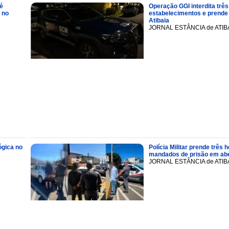
é
Operação GGI interdita três
 no
estabelecimentos e prend
Atibaia
JORNAL ESTÂNCIA de ATIB
ógica no
Polícia Militar prende trê
mandados de prisão em abe
JORNAL ESTÂNCIA de ATIB