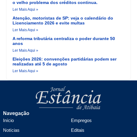
o velho problema dos créditos continua.
Ler Mais Aqui »
Atenção, motoristas de SP: veja o calendário do
Licenciamento 2026 e evite multas
Ler Mais Aqui »
A reforma tributária centraliza o poder durante 50
anos
Ler Mais Aqui »
Eleições 2026: convenções partidárias podem ser
realizadas até 5 de agosto
Ler Mais Aqui »
Navegação
Início
Empregos
Notícias
Editais