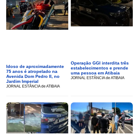
Operação GGI interdita três
Idoso de aproximadamente
estabelecimentos e prende
75 anos é atropelado na
uma pessoa em Atibaia
Avenida Dom Pedro II, no
JORNAL ESTÂNCIA de ATIBAIA
Jardim Imperial
JORNAL ESTÂNCIA de ATIBAIA