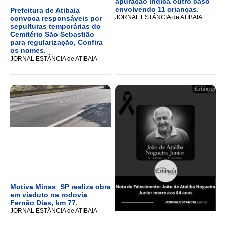
apuração indica outro caso
envolvendo 11 crianças.
Prefeitura de Atibaia
JORNAL ESTÂNCIA de ATIBAIA
convoca responsáveis por
sepulturas temporárias do
Cemitério São Sebastião
para regularização, Confira
os nomes.
JORNAL ESTÂNCIA de ATIBAIA
Motiva Minas_SP realiza obra
em viaduto na rodovia
Fernão Dias, km 77.
JORNAL ESTÂNCIA de ATIBAIA