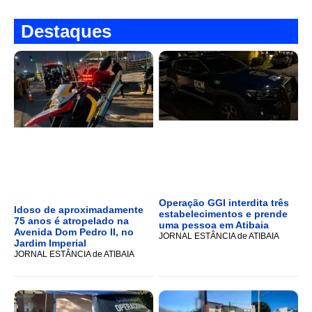
Destaques
Operação GGI interdita três
Idoso de aproximadamente
estabelecimentos e prende
75 anos é atropelado na
uma pessoa em Atibaia
Avenida Dom Pedro II, no
JORNAL ESTÂNCIA de ATIBAIA
Jardim Imperial
JORNAL ESTÂNCIA de ATIBAIA