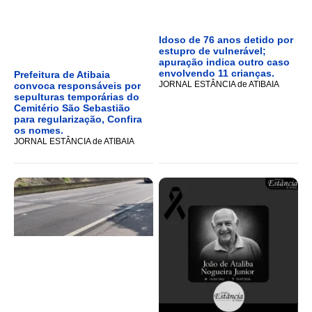
Idoso de 76 anos detido por
estupro de vulnerável;
apuração indica outro caso
envolvendo 11 crianças.
Prefeitura de Atibaia
JORNAL ESTÂNCIA de ATIBAIA
convoca responsáveis por
sepulturas temporárias do
Cemitério São Sebastião
para regularização, Confira
os nomes.
JORNAL ESTÂNCIA de ATIBAIA