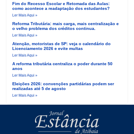
Fim do Recesso Escolar e Retomada das Aulas:
como acontece a readaptação dos estudantes?
Ler Mais Aqui »
Reforma Tributária: mais carga, mais centralização e
o velho problema dos créditos continua.
Ler Mais Aqui »
Atenção, motoristas de SP: veja o calendário do
Licenciamento 2026 e evite multas
Ler Mais Aqui »
A reforma tributária centraliza o poder durante 50
anos
Ler Mais Aqui »
Eleições 2026: convenções partidárias podem ser
realizadas até 5 de agosto
Ler Mais Aqui »