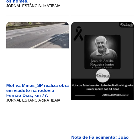
os nomes.
JORNAL ESTÂNCIA de ATIBAIA
Motiva Minas_SP realiza obra
em viaduto na rodovia
Fernão Dias, km 77.
JORNAL ESTÂNCIA de ATIBAIA
Nota de Falecimento: João