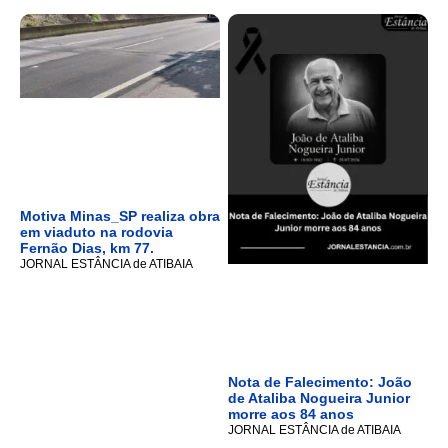
Motiva Minas_SP realiza obra
em viaduto na rodovia
Fernão Dias, km 77.
JORNAL ESTÂNCIA de ATIBAIA
Nota de Falecimento: João
de Ataliba Nogueira Junior
morre aos 84 anos
JORNAL ESTÂNCIA de ATIBAIA