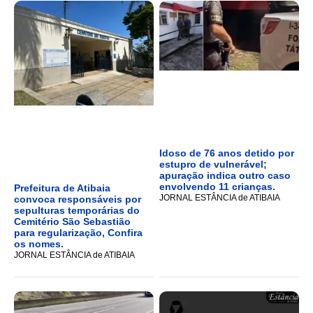
Idoso de 76 anos detido por
estupro de vulnerável;
apuração indica outro caso
envolvendo 11 crianças.
Prefeitura de Atibaia
JORNAL ESTÂNCIA de ATIBAIA
convoca responsáveis por
sepulturas temporárias do
Cemitério São Sebastião
para regularização, Confira
os nomes.
JORNAL ESTÂNCIA de ATIBAIA