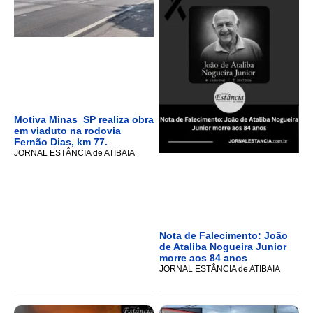
Motiva Minas_SP realiza obra
em viaduto na rodovia
Fernão Dias, km 77.
JORNAL ESTÂNCIA de ATIBAIA
Nota de Falecimento: João
de Ataliba Nogueira Junior
morre aos 84 anos
JORNAL ESTÂNCIA de ATIBAIA