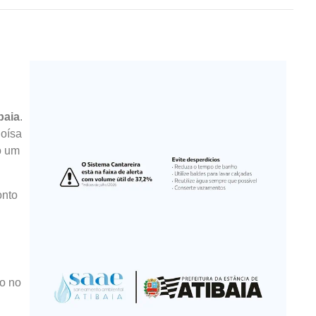
baia
.
loísa
o um
onto
do no