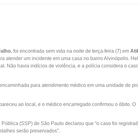
valho
, foi encontrada sem vida na noite de terça-feira (7) em
Ati
ara atender um incidente em uma casa no bairro Alvinópolis. He
al. Não havia indícios de violência, e a polícia considera o cas
ido encaminhada para atendimento médico em uma unidade de pr
receu ao local, e o médico encarregado confirmou o óbito. O
 Pública (SSP) de São Paulo declarou que “o caso foi registra
detalhes serão preservados”.