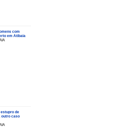
s homens com
rto em Atibaia
AIA
 estupro de
a outro caso
AIA