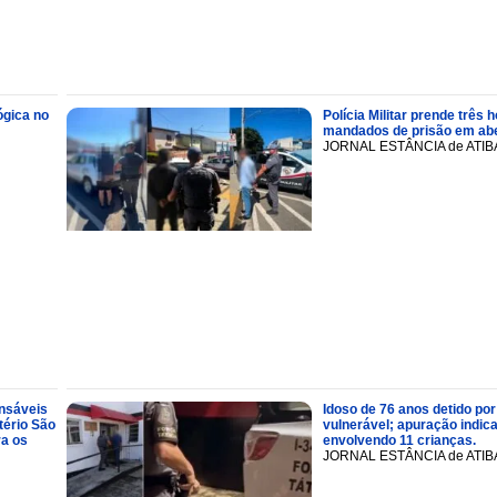
ógica no
Polícia Militar prende trê
mandados de prisão em abe
JORNAL ESTÂNCIA de ATIB
onsáveis
Idoso de 76 anos detido por
tério São
vulnerável; apuração indic
ra os
envolvendo 11 crianças.
JORNAL ESTÂNCIA de ATIB