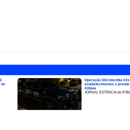
é
Operação GGI interdita três
 no
estabelecimentos e prend
Atibaia
JORNAL ESTÂNCIA de ATIB