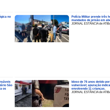
ógica no
Polícia Militar prende trê
mandados de prisão em abe
JORNAL ESTÂNCIA de ATIB
onsáveis
Idoso de 76 anos detido por
tério São
vulnerável; apuração indic
ra os
envolvendo 11 crianças.
JORNAL ESTÂNCIA de ATIB