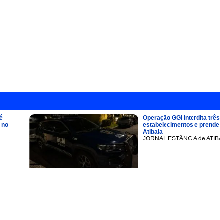
é
Operação GGI interdita três
 no
estabelecimentos e prend
Atibaia
JORNAL ESTÂNCIA de ATIB