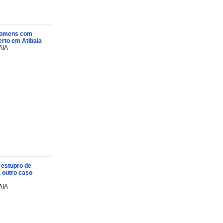
s homens com
rto em Atibaia
AIA
 estupro de
a outro caso
AIA