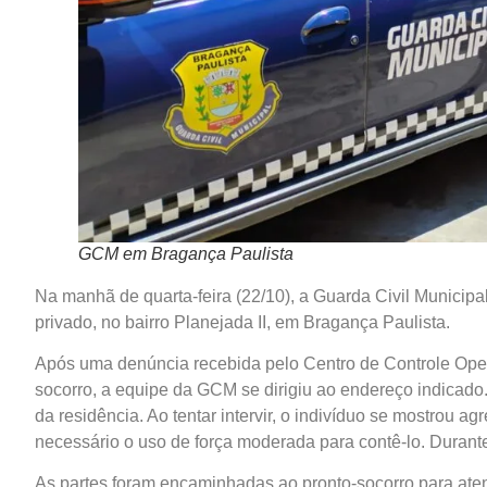
GCM em Bragança Paulista
Na manhã de quarta-feira (22/10), a Guarda Civil Munic
privado, no bairro Planejada II, em Bragança Paulista.
Após uma denúncia recebida pelo Centro de Controle Oper
socorro, a equipe da GCM se dirigiu ao endereço indicado
da residência. Ao tentar intervir, o indivíduo se mostrou
necessário o uso de força moderada para contê-lo. Duran
As partes foram encaminhadas ao pronto-socorro para at