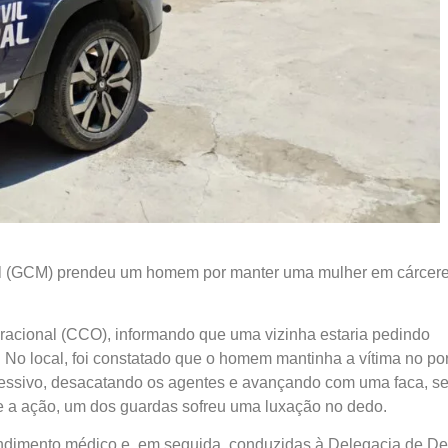
ipal (GCM) prendeu um homem por manter uma mulher em cárcer
acional (CCO), informando que uma vizinha estaria pedindo
. No local, foi constatado que o homem mantinha a vítima no po
 agressivo, desacatando os agentes e avançando com uma faca, s
te a ação, um dos guardas sofreu uma luxação no dedo.
endimento médico e, em seguida, conduzidas à Delegacia de De