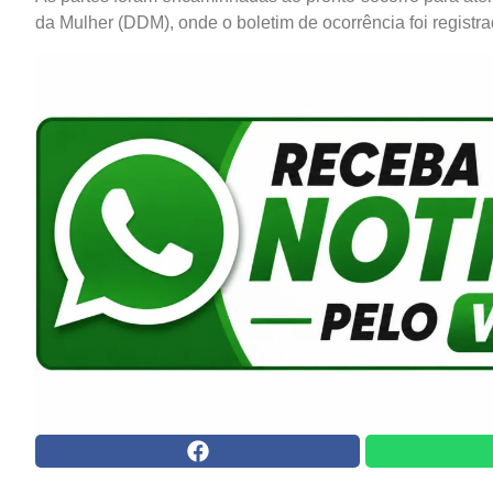
da Mulher (DDM), onde o boletim de ocorrência foi registr