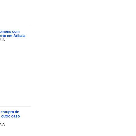
s homens com
rto em Atibaia
AIA
 estupro de
a outro caso
AIA