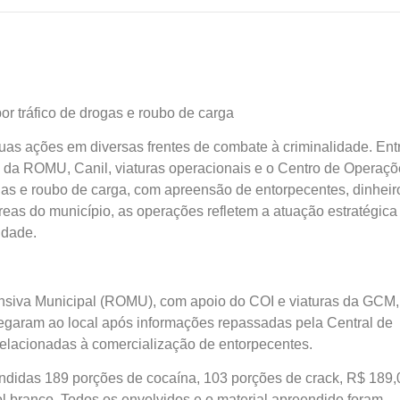
r tráfico de drogas e roubo de carga
suas ações em diversas frentes de combate à criminalidade. Ent
s da ROMU, Canil, viaturas operacionais e o Centro de Operaçõ
ogas e roubo de carga, com apreensão de entorpecentes, dinheir
s áreas do município, as operações refletem a atuação estratégica
idade.
nsiva Municipal (ROMU), com apoio do COI e viaturas da GCM, 
hegaram ao local após informações repassadas pela Central de
relacionadas à comercialização de entorpecentes.
ndidas 189 porções de cocaína, 103 porções de crack, R$ 189,
l branco. Todos os envolvidos e o material apreendido foram