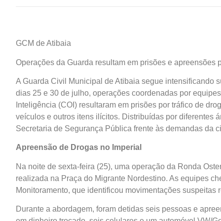
GCM de Atibaia
Operações da Guarda resultam em prisões e apreensões po
A Guarda Civil Municipal de Atibaia segue intensificando 
dias 25 e 30 de julho, operações coordenadas por equipe
Inteligência (COI) resultaram em prisões por tráfico de dr
veículos e outros itens ilícitos. Distribuídas por diferente
Secretaria de Segurança Pública frente às demandas da c
Apreensão de Drogas no Imperial
Na noite de sexta-feira (25), uma operação da Ronda Oste
realizada na Praça do Migrante Nordestino. As equipes c
Monitoramento, que identificou movimentações suspeitas 
Durante a abordagem, foram detidas seis pessoas e apree
em dinheiro trocado, seis celulares e um automóvel VW/Go