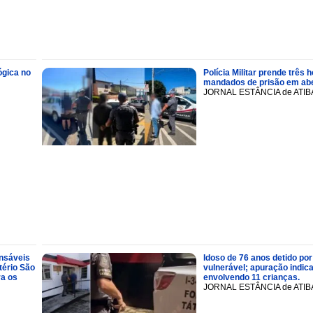
ógica no
Polícia Militar prende trê
mandados de prisão em abe
JORNAL ESTÂNCIA de ATIB
onsáveis
Idoso de 76 anos detido por
tério São
vulnerável; apuração indic
ra os
envolvendo 11 crianças.
JORNAL ESTÂNCIA de ATIB