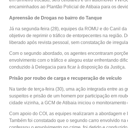
encaminhados ao Plantão Policial de Atibaia para os devi
Apreensão de Drogas no bairro do Tanque
Já na segunda-feira (28), equipes da ROMU e do Canil da
objetivo de reprimir o tráfico de entorpecentes na região.
liberado após revista pessoal, sem constatação de irregula
Com o segundo abordado, os agentes encontraram porções 
envolvimento com o tráfico e alegou estar enfrentando dif
conduzido à Delegacia para ficar à disposição da Justiça.
Prisão por roubo de carga e recuperação de veículo
Na tarde de terça-feira (30), uma ação integrada entre as g
suspeitos e prisão de um homem por participação em roubo
cidade vizinha, a GCM de Atibaia iniciou o monitoramento 
Com apoio do COI, as equipes realizaram a abordagem e l
Também foi constatado que o segundo carro envolvido na oc
confessou o envolvimento no crime, foi detido e conduzido