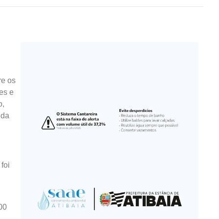
re os
es e
o,
 da
foi
00