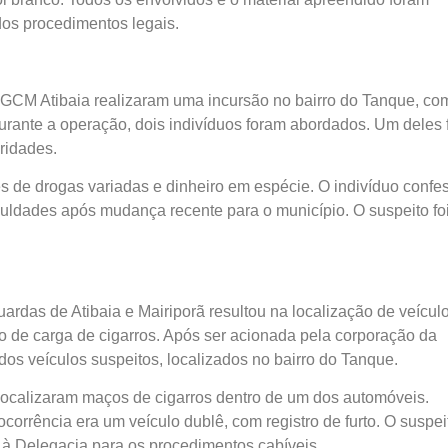
dos procedimentos legais.
 GCM Atibaia realizaram uma incursão no bairro do Tanque, co
 Durante a operação, dois indivíduos foram abordados. Um deles 
ridades.
de drogas variadas e dinheiro em espécie. O indivíduo confe
iculdades após mudança recente para o município. O suspeito fo
uardas de Atibaia e Mairiporã resultou na localização de veícul
 de carga de cigarros. Após ser acionada pela corporação da
dos veículos suspeitos, localizados no bairro do Tanque.
ocalizaram maços de cigarros dentro de um dos automóveis.
orrência era um veículo dublê, com registro de furto. O suspei
 à Delegacia para os procedimentos cabíveis.