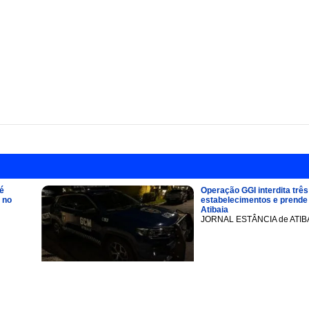
é
Operação GGI interdita três
 no
estabelecimentos e prend
Atibaia
JORNAL ESTÂNCIA de ATIB