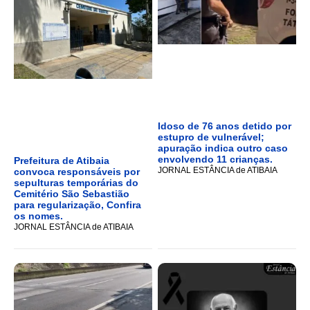
Idoso de 76 anos detido por
estupro de vulnerável;
apuração indica outro caso
envolvendo 11 crianças.
Prefeitura de Atibaia
JORNAL ESTÂNCIA de ATIBAIA
convoca responsáveis por
sepulturas temporárias do
Cemitério São Sebastião
para regularização, Confira
os nomes.
JORNAL ESTÂNCIA de ATIBAIA