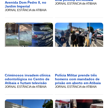
Avenida Dom Pedro II, no
JORNAL ESTÂNCIA de ATIBAIA
Jardim Imperial
JORNAL ESTÂNCIA de ATIBAIA
Criminosos invadem clínica
Polícia Militar prende três
odontológica no Centro de
homens com mandados de
Atibaia e furtam televisão
prisão em aberto em Atibaia
JORNAL ESTÂNCIA de ATIBAIA
JORNAL ESTÂNCIA de ATIBAIA