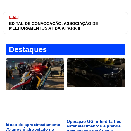
Edital
EDITAL DE CONVOCAÇÃO: ASSOCIAÇÃO DE
MELHORAMENTOS ATIBAIA PARK II
Destaques
Operação GGI interdita três
Idoso de aproximadamente
estabelecimentos e prende
75 anos é atropelado na
uma pessoa em Atibaia