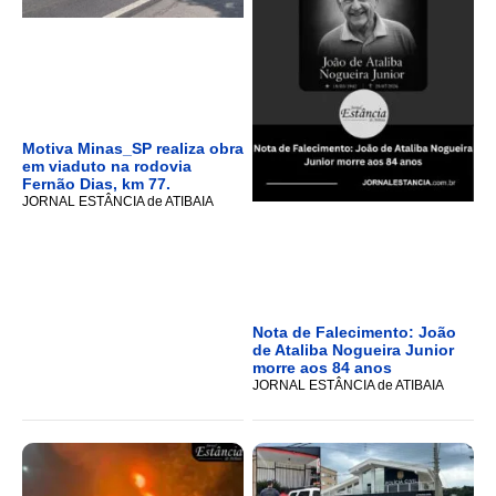
Motiva Minas_SP realiza obra
em viaduto na rodovia
Fernão Dias, km 77.
JORNAL ESTÂNCIA de ATIBAIA
Nota de Falecimento: João
de Ataliba Nogueira Junior
morre aos 84 anos
JORNAL ESTÂNCIA de ATIBAIA