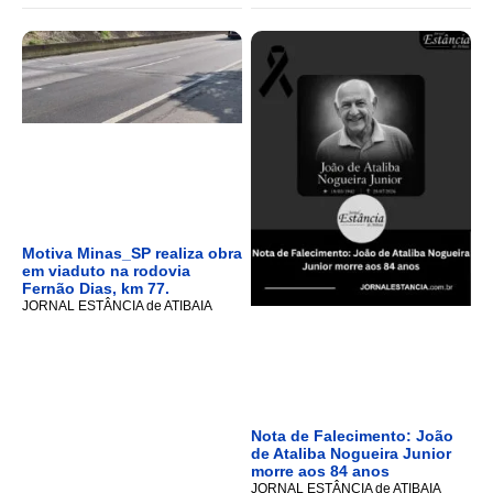
Motiva Minas_SP realiza obra
em viaduto na rodovia
Fernão Dias, km 77.
JORNAL ESTÂNCIA de ATIBAIA
Nota de Falecimento: João
de Ataliba Nogueira Junior
morre aos 84 anos
JORNAL ESTÂNCIA de ATIBAIA