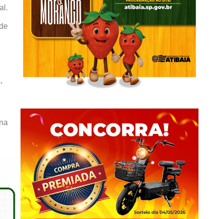
al.
 de
,
 na