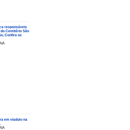
oca responsáveis
 do Cemitério São
o, Confira os
AIA
ra em viaduto na
.
AIA