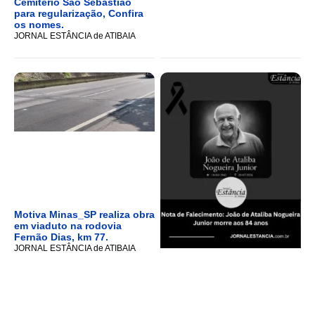
Cemitério São Sebastião
para regularização, Confira
os nomes.
JORNAL ESTÂNCIA de ATIBAIA
Motiva Minas_SP realiza obra
em viaduto na rodovia
Fernão Dias, km 77.
JORNAL ESTÂNCIA de ATIBAIA