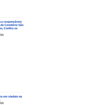
oca responsáveis
 do Cemitério São
o, Confira os
AIA
ra em viaduto na
.
AIA