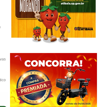
e
ivas
tico