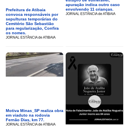
estupro de vulnerável;
apuração indica outro caso
envolvendo 11 crianças.
Prefeitura de Atibaia
JORNAL ESTÂNCIA de ATIBAIA
convoca responsáveis por
sepulturas temporárias do
Cemitério São Sebastião
para regularização, Confira
os nomes.
JORNAL ESTÂNCIA de ATIBAIA
Motiva Minas_SP realiza obra
em viaduto na rodovia
Fernão Dias, km 77.
JORNAL ESTÂNCIA de ATIBAIA