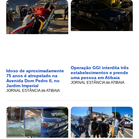
Operação GGI interdita três
Idoso de aproximadamente
estabelecimentos e prende
75 anos é atropelado na
uma pessoa em Atibaia
Avenida Dom Pedro II, no
JORNAL ESTÂNCIA de ATIBAIA
Jardim Imperial
JORNAL ESTÂNCIA de ATIBAIA