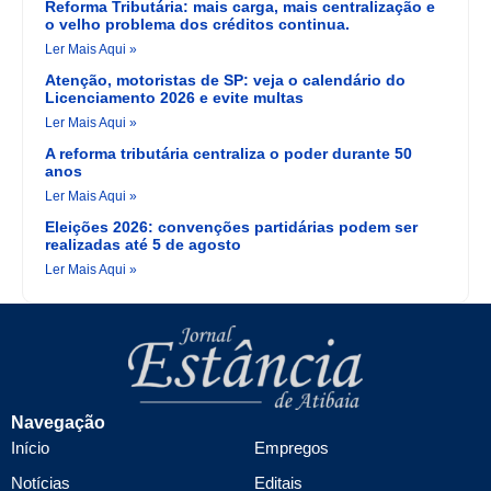
Reforma Tributária: mais carga, mais centralização e
o velho problema dos créditos continua.
Ler Mais Aqui »
Atenção, motoristas de SP: veja o calendário do
Licenciamento 2026 e evite multas
Ler Mais Aqui »
A reforma tributária centraliza o poder durante 50
anos
Ler Mais Aqui »
Eleições 2026: convenções partidárias podem ser
realizadas até 5 de agosto
Ler Mais Aqui »
Navegação
Início
Empregos
Notícias
Editais