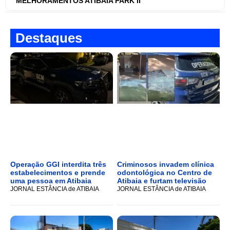
MELHORAMENTOS ATIBAIA PARK II
Destaques
Operação GGI interdita três
Criminosos invadem clínica
estabelecimentos e prende
odontológica no Centro de
uma pessoa em Atibaia
Atibaia e furtam televisão
JORNAL ESTÂNCIA de ATIBAIA
JORNAL ESTÂNCIA de ATIBAIA