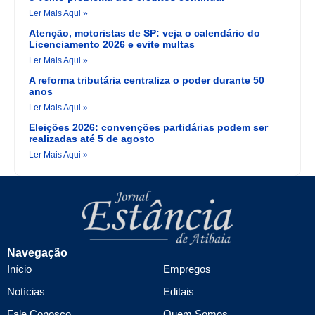
Ler Mais Aqui »
Atenção, motoristas de SP: veja o calendário do
Licenciamento 2026 e evite multas
Ler Mais Aqui »
A reforma tributária centraliza o poder durante 50
anos
Ler Mais Aqui »
Eleições 2026: convenções partidárias podem ser
realizadas até 5 de agosto
Ler Mais Aqui »
Navegação
Início
Empregos
Notícias
Editais
Fale Conosco
Quem Somos