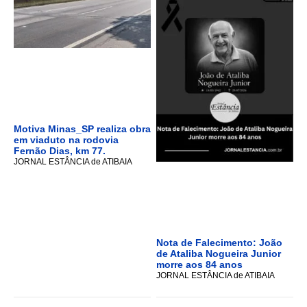
Motiva Minas_SP realiza obra
em viaduto na rodovia
Fernão Dias, km 77.
JORNAL ESTÂNCIA de ATIBAIA
Nota de Falecimento: João
de Ataliba Nogueira Junior
morre aos 84 anos
JORNAL ESTÂNCIA de ATIBAIA