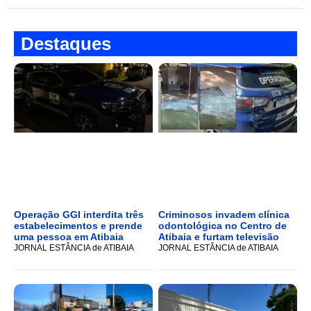
Destaques
Operação GGI interdita três
Criminosos invadem clínica
estabelecimentos e prende
odontológica no Centro de
uma pessoa em Atibaia
Atibaia e furtam televisão
JORNAL ESTÂNCIA de ATIBAIA
JORNAL ESTÂNCIA de ATIBAIA