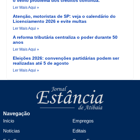
o velho problema dos créditos continua.
Ler Mais Aqui »
Atenção, motoristas de SP: veja o calendário do
Licenciamento 2026 e evite multas
Ler Mais Aqui »
A reforma tributária centraliza o poder durante 50
anos
Ler Mais Aqui »
Eleições 2026: convenções partidárias podem ser
realizadas até 5 de agosto
Ler Mais Aqui »
Navegação
Início
Empregos
Notícias
Editais