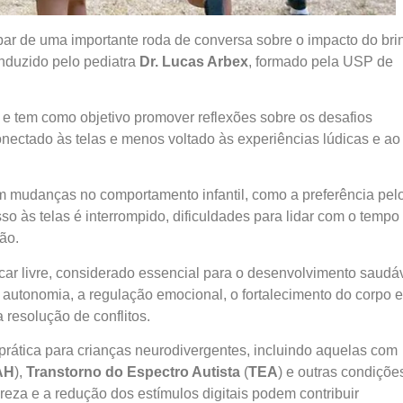
par de uma importante roda de conversa sobre o impacto do bri
onduzido pelo pediatra
Dr. Lucas Arbex
, formado pela USP de
, e tem como objetivo promover reflexões sobre os desafios
ectado às telas e menos voltado às experiências lúdicas e ao
m mudanças no comportamento infantil, como a preferência pel
sso às telas é interrompido, dificuldades para lidar com o tempo
ão.
ncar livre, considerado essencial para o desenvolvimento saudá
 à autonomia, a regulação emocional, o fortalecimento do corpo 
resolução de conflitos.
rática para crianças neurodivergentes, incluindo aquelas com
AH
),
Transtorno do Espectro Autista
(
TEA
) e outras condiçõe
eza e a redução dos estímulos digitais podem contribuir