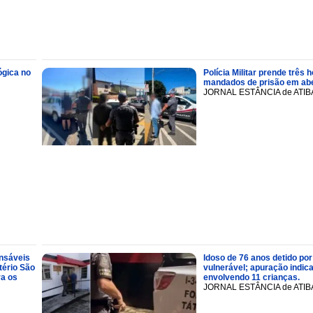
ógica no
Polícia Militar prende trê
mandados de prisão em abe
JORNAL ESTÂNCIA de ATIB
onsáveis
Idoso de 76 anos detido por
tério São
vulnerável; apuração indic
ra os
envolvendo 11 crianças.
JORNAL ESTÂNCIA de ATIB