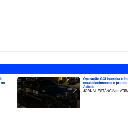
é
Operação GGI interdita três
 no
estabelecimentos e prend
Atibaia
JORNAL ESTÂNCIA de ATIB