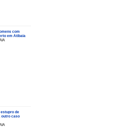
s homens com
rto em Atibaia
AIA
 estupro de
a outro caso
AIA