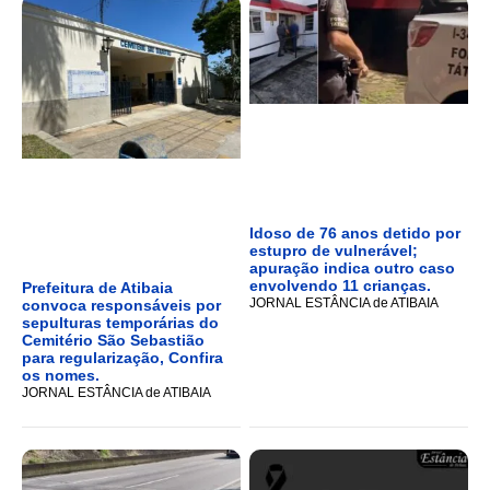
Idoso de 76 anos detido por
estupro de vulnerável;
apuração indica outro caso
envolvendo 11 crianças.
Prefeitura de Atibaia
JORNAL ESTÂNCIA de ATIBAIA
convoca responsáveis por
sepulturas temporárias do
Cemitério São Sebastião
para regularização, Confira
os nomes.
JORNAL ESTÂNCIA de ATIBAIA