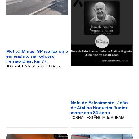
Motiva Minas_SP realiza obra
em viaduto na rodovia
Fernão Dias, km 77.
JORNAL ESTÂNCIA de ATIBAIA
Nota de Falecimento: João
de Ataliba Nogueira Junior
morre aos 84 anos
JORNAL ESTÂNCIA de ATIBAIA