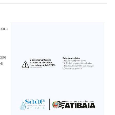
 para
 que
os