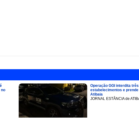
é
Operação GGI interdita três
 no
estabelecimentos e prend
Atibaia
JORNAL ESTÂNCIA de ATIB