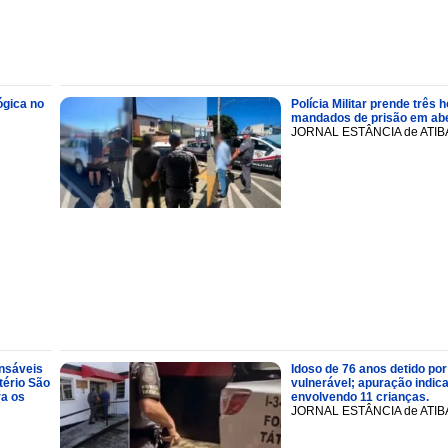
ógica no
Polícia Militar prende trê
mandados de prisão em abe
JORNAL ESTÂNCIA de ATIB
onsáveis
Idoso de 76 anos detido por
tério São
vulnerável; apuração indic
ra os
envolvendo 11 crianças.
JORNAL ESTÂNCIA de ATIB