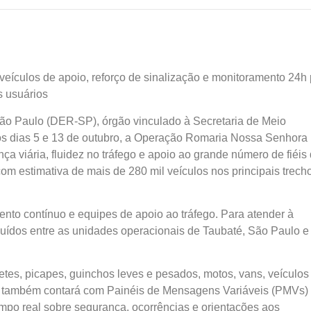
veículos de apoio, reforço de sinalização e monitoramento 24h
s usuários
o Paulo (DER-SP), órgão vinculado à Secretaria de Meio
re os dias 5 e 13 de outubro, a Operação Romaria Nossa Senhora
a viária, fluidez no tráfego e apoio ao grande número de fiéis
m estimativa de mais de 280 mil veículos nos principais trech
nto contínuo e equipes de apoio ao tráfego. Para atender à
uídos entre as unidades operacionais de Taubaté, São Paulo e
etes, picapes, guinchos leves e pesados, motos, vans, veículos
ão também contará com Painéis de Mensagens Variáveis (PMVs)
mpo real sobre segurança, ocorrências e orientações aos