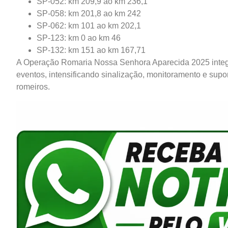
SP-052: km 209,9 ao km 236,1
SP-058: km 201,8 ao km 242
SP-062: km 101 ao km 202,1
SP-123: km 0 ao km 46
SP-132: km 151 ao km 167,71
A Operação Romaria Nossa Senhora Aparecida 2025 integ
eventos, intensificando sinalização, monitoramento e supor
romeiros.