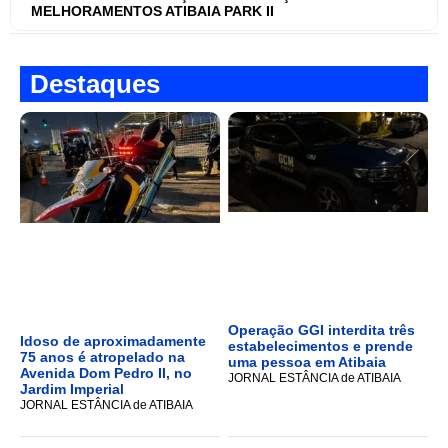
MELHORAMENTOS ATIBAIA PARK II
Destaques
Operação GGI interdita três
Idoso de aproximadamente
estabelecimentos e prende
75 anos é atropelado na
uma pessoa em Atibaia
Avenida Dom Pedro II, no
JORNAL ESTÂNCIA de ATIBAIA
Jardim Imperial
JORNAL ESTÂNCIA de ATIBAIA