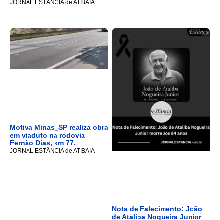
JORNAL ESTÂNCIA de ATIBAIA
Motiva Minas_SP realiza obra
em viaduto na rodovia
Fernão Dias, km 77.
JORNAL ESTÂNCIA de ATIBAIA
Nota de Falecimento: João
de Ataliba Nogueira Junior