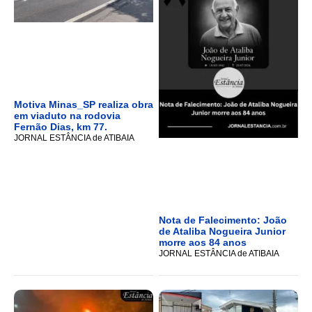
Motiva Minas_SP realiza obra
em viaduto na rodovia
Fernão Dias, km 77.
JORNAL ESTÂNCIA de ATIBAIA
Nota de Falecimento: João
de Ataliba Nogueira Junior
morre aos 84 anos
JORNAL ESTÂNCIA de ATIBAIA