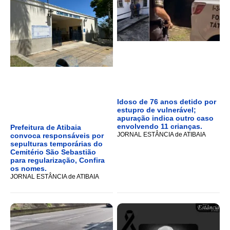
Idoso de 76 anos detido por
estupro de vulnerável;
apuração indica outro caso
envolvendo 11 crianças.
Prefeitura de Atibaia
JORNAL ESTÂNCIA de ATIBAIA
convoca responsáveis por
sepulturas temporárias do
Cemitério São Sebastião
para regularização, Confira
os nomes.
JORNAL ESTÂNCIA de ATIBAIA