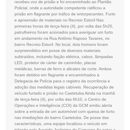
recebeu voz de prisão e foi encaminhado ao Plantão
Policial, onde a autoridade competente ratificou a
prisão em flagrante por tráfico de entorpecentes. Furto
e apreensão de materiais no Recreio Estoril Nas
primeiras horas de terça-feira (4), por volta das 5h20,
patrulheiros foram acionados para averiguar um furto
em andamento na Rua Antônio Raposo Tavares, no
bairro Recreio Estoril. No local, dois homens foram
surpreendidos em posse de diversos materiais
subtraídos, incluindo fiação elétrica, cabos, lâmpadas
LED, protetor de cárter de caminhão, placas
metálicas, barras de ferro e alicates de corte. Ambos
foram detidos em flagrante e encaminhados à
Delegacia de Polícia para o registro da ocorrência e
adoção das medidas legais cabíveis. Recuperação de
veículo furtado e prisão no Caetetuba Ainda na manhã
de terça-feira (4), por volta das 6h10, o Centro de
Operações e Inteligência (COI) da GCM emitiu alerta
sobre a entrada de um automóvel com queixa de furto
nas imediações do bairro Caetetuba. De posse das
características, uma equipe localizou o veículo em
trânsito pela Avenida Jerônimo de Camargo.Ao notar a