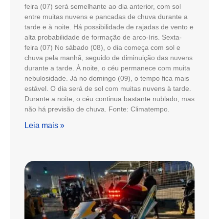
feira (07) será semelhante ao dia anterior, com sol
entre muitas nuvens e pancadas de chuva durante a
tarde e à noite. Há possibilidade de rajadas de vento e
alta probabilidade de formação de arco-íris. Sexta-
feira (07) No sábado (08), o dia começa com sol e
chuva pela manhã, seguido de diminuição das nuvens
durante a tarde. À noite, o céu permanece com muita
nebulosidade. Já no domingo (09), o tempo fica mais
estável. O dia será de sol com muitas nuvens à tarde.
Durante a noite, o céu continua bastante nublado, mas
não há previsão de chuva. Fonte: Climatempo.
Leia mais »