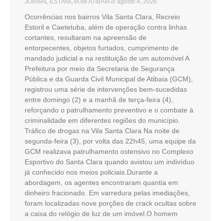
JORNAL ESTÂNCIA de ATIBAIA
agosto 4, 2026
Ocorrências nos bairros Vila Santa Clara, Recreio
Estoril e Caetetuba, além de operação contra linhas
cortantes, resultaram na apreensão de
entorpecentes, objetos furtados, cumprimento de
mandado judicial e na restituição de um automóvel A
Prefeitura por meio da Secretaria de Segurança
Pública e da Guarda Civil Municipal de Atibaia (GCM),
registrou uma série de intervenções bem-sucedidas
entre domingo (2) e a manhã de terça-feira (4),
reforçando o patrulhamento preventivo e o combate à
criminalidade em diferentes regiões do município.
Tráfico de drogas na Vila Santa Clara Na noite de
segunda-feira (3), por volta das 22h45, uma equipe da
GCM realizava patrulhamento ostensivo no Complexo
Esportivo do Santa Clara quando avistou um indivíduo
já conhecido nos meios policiais.Durante a
abordagem, os agentes encontraram quantia em
dinheiro fracionado. Em varredura pelas imediações,
foram localizadas nove porções de crack ocultas sobre
a caixa do relógio de luz de um imóvel.O homem