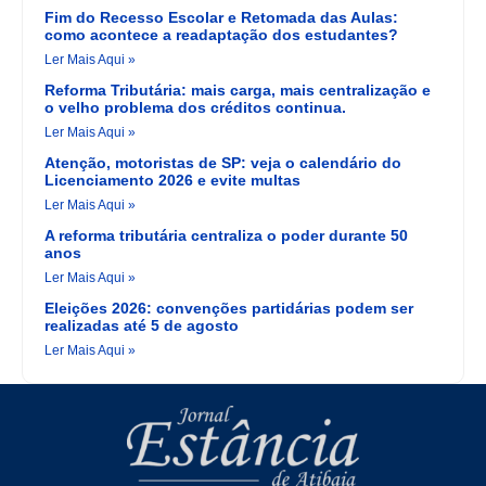
Fim do Recesso Escolar e Retomada das Aulas:
como acontece a readaptação dos estudantes?
Ler Mais Aqui »
Reforma Tributária: mais carga, mais centralização e
o velho problema dos créditos continua.
Ler Mais Aqui »
Atenção, motoristas de SP: veja o calendário do
Licenciamento 2026 e evite multas
Ler Mais Aqui »
A reforma tributária centraliza o poder durante 50
anos
Ler Mais Aqui »
Eleições 2026: convenções partidárias podem ser
realizadas até 5 de agosto
Ler Mais Aqui »