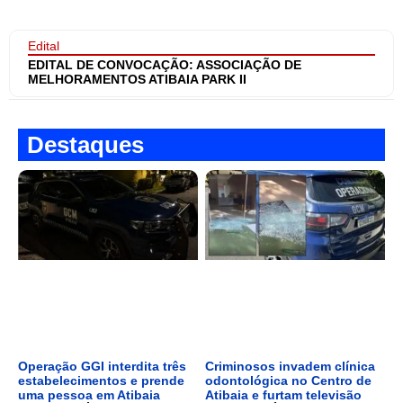
Edital
EDITAL DE CONVOCAÇÃO: ASSOCIAÇÃO DE
MELHORAMENTOS ATIBAIA PARK II
Destaques
Operação GGI interdita três
Criminosos invadem clínica
estabelecimentos e prende
odontológica no Centro de
uma pessoa em Atibaia
Atibaia e furtam televisão