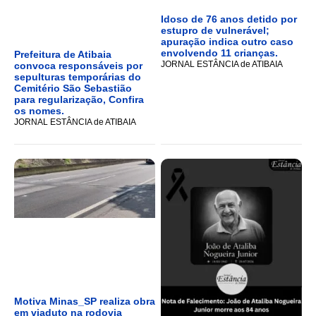
Idoso de 76 anos detido por
estupro de vulnerável;
apuração indica outro caso
envolvendo 11 crianças.
Prefeitura de Atibaia
JORNAL ESTÂNCIA de ATIBAIA
convoca responsáveis por
sepulturas temporárias do
Cemitério São Sebastião
para regularização, Confira
os nomes.
JORNAL ESTÂNCIA de ATIBAIA
Motiva Minas_SP realiza obra
em viaduto na rodovia