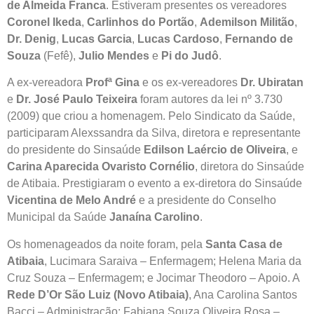
de Almeida Franca
. Estiveram presentes os vereadores
Coronel Ikeda
,
Carlinhos do Portão
,
Ademilson Militão
,
Dr. Denig
,
Lucas Garcia
,
Lucas Cardoso
,
Fernando de
Souza
(Fefê),
Julio Mendes
e
Pi do Judô
.
A ex-vereadora
Profª Gina
e os ex-vereadores
Dr. Ubiratan
e
Dr. José Paulo Teixeira
foram autores da lei nº 3.730
(2009) que criou a homenagem. Pelo Sindicato da Saúde,
participaram Alexssandra da Silva, diretora e representante
do presidente do Sinsaúde
Edilson Laércio de Oliveira
, e
Carina Aparecida Ovaristo Cornélio
, diretora do Sinsaúde
de Atibaia. Prestigiaram o evento a ex-diretora do Sinsaúde
Vicentina de Melo André
e a presidente do Conselho
Municipal da Saúde
Janaína Carolino
.
Os homenageados da noite foram, pela
Santa Casa de
Atibaia
, Lucimara Saraiva – Enfermagem; Helena Maria da
Cruz Souza – Enfermagem; e Jocimar Theodoro – Apoio. A
Rede D’Or São Luiz (Novo Atibaia)
, Ana Carolina Santos
Bacci – Administração; Fabiana Souza Oliveira Rosa –