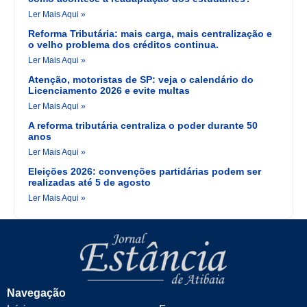
Ler Mais Aqui »
Reforma Tributária: mais carga, mais centralização e
o velho problema dos créditos continua.
Ler Mais Aqui »
Atenção, motoristas de SP: veja o calendário do
Licenciamento 2026 e evite multas
Ler Mais Aqui »
A reforma tributária centraliza o poder durante 50
anos
Ler Mais Aqui »
Eleições 2026: convenções partidárias podem ser
realizadas até 5 de agosto
Ler Mais Aqui »
Navegação