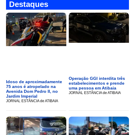
Destaques
Operação GGI interdita três
Idoso de aproximadamente
estabelecimentos e prende
75 anos é atropelado na
uma pessoa em Atibaia
Avenida Dom Pedro II, no
JORNAL ESTÂNCIA de ATIBAIA
Jardim Imperial
JORNAL ESTÂNCIA de ATIBAIA