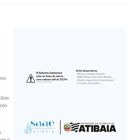
 em
sobre
poio
o
com o