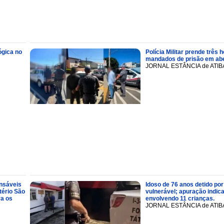
ógica no
Polícia Militar prende trê
mandados de prisão em abe
JORNAL ESTÂNCIA de ATIB
onsáveis
Idoso de 76 anos detido por
tério São
vulnerável; apuração indic
ra os
envolvendo 11 crianças.
JORNAL ESTÂNCIA de ATIB