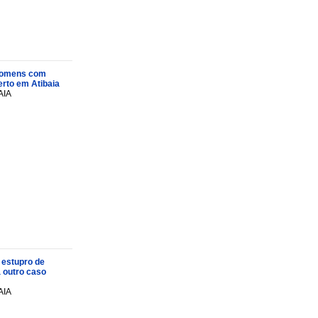
s homens com
rto em Atibaia
AIA
 estupro de
a outro caso
AIA