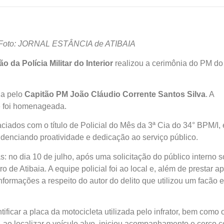
– Foto: JORNAL ESTÂNCIA de ATIBAIA
o da Polícia Militar do Interior
realizou a cerimônia do PM do
da pelo
Capitão PM João Cláudio Corrente Santos Silva
. A
o
foi homenageada.
ados com o título de Policial do Mês da 3ª Cia do 34° BPM/I,
idenciando proatividade e dedicação ao serviço público.
: no dia 10 de julho, após uma solicitação do público interno 
de Atibaia. A equipe policial foi ao local e, além de prestar a
nformações a respeito do autor do delito que utilizou um facão e
ficar a placa da motocicleta utilizada pelo infrator, bem como 
e, ao localizar o veículo alvo, iniciou acompanhamento e cerco 