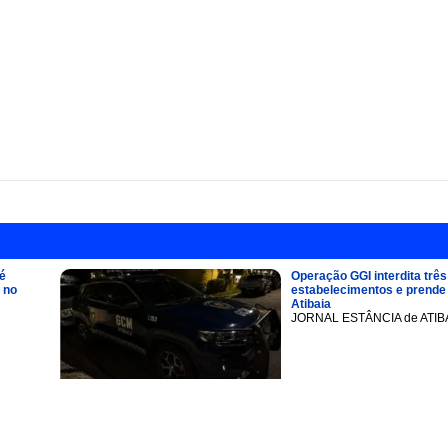
é
Operação GGI interdita três
 no
estabelecimentos e prend
Atibaia
JORNAL ESTÂNCIA de ATIB