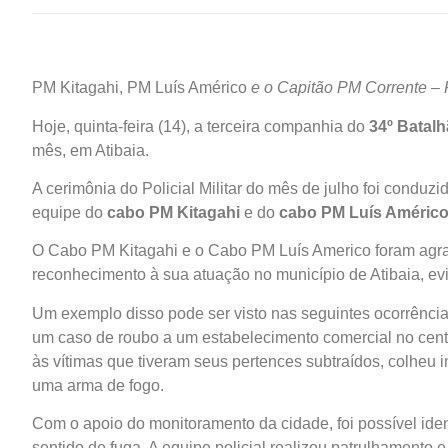
PM Kitagahi, PM Luís Américo
e o Capitão PM Corrente 
Hoje, quinta-feira (14), a terceira companhia do
34º Batalhã
mês, em Atibaia.
A cerimônia do Policial Militar do mês de julho foi conduzi
equipe do
cabo PM Kitagahi
e do
cabo PM Luís Améric
O Cabo PM Kitagahi e o Cabo PM Luís Americo foram agraci
reconhecimento à sua atuação no município de Atibaia, ev
Um exemplo disso pode ser visto nas seguintes ocorrências
um caso de roubo a um estabelecimento comercial no centro 
às vítimas que tiveram seus pertences subtraídos, colheu i
uma arma de fogo.
Com o apoio do monitoramento da cidade, foi possível identi
sentido de fuga. A equipe policial realizou patrulhamento 