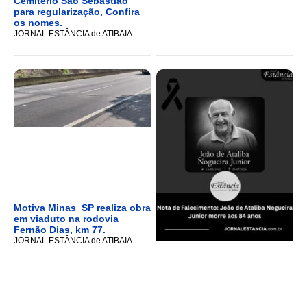
Cemitério São Sebastião
para regularização, Confira
os nomes.
JORNAL ESTÂNCIA de ATIBAIA
Motiva Minas_SP realiza obra
em viaduto na rodovia
Fernão Dias, km 77.
JORNAL ESTÂNCIA de ATIBAIA