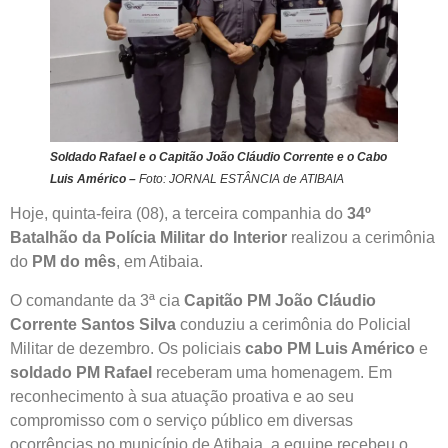
Soldado Rafael e o Capitão João Cláudio Corrente e o Cabo
Luis Américo –
Foto: JORNAL ESTÂNCIA de ATIBAIA
Hoje, quinta-feira (08), a terceira companhia do
34º
Batalhão da Polícia Militar do Interior
realizou a cerimônia
do
PM do mês
, em Atibaia.
O comandante da 3ª cia
Capitão PM João Cláudio
Corrente Santos Silva
conduziu a cerimônia do Policial
Militar de dezembro. Os policiais
cabo PM Luis Américo
e
soldado PM Rafael
receberam uma homenagem. Em
reconhecimento à sua atuação proativa e ao seu
compromisso com o serviço público em diversas
ocorrências no município de Atibaia, a equipe recebeu o