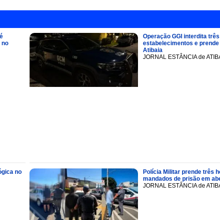
é
Operação GGI interdita três
 no
estabelecimentos e prend
Atibaia
JORNAL ESTÂNCIA de ATIB
ógica no
Polícia Militar prende trê
mandados de prisão em abe
JORNAL ESTÂNCIA de ATIB