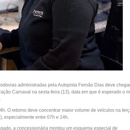
s rodovias administradas pela Autopista Fernão Dias deve chega
eração Carnaval na sexta-feira (13), data em que é esperado o m
.
s 14h. O retorno deve concentrar maior volume de veículos na terç
22), especialmente entre 07h e 14h.
longado, a concessionária montou um esquema especial de