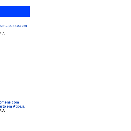
e uma pessoa em
AIA
s homens com
rto em Atibaia
AIA