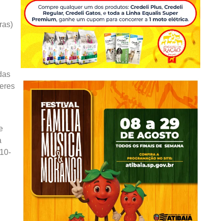
ras)
das
heres
e
a
10-