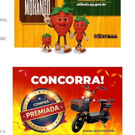
r
ros,
ite
e o