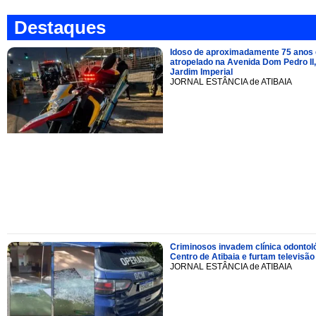
Destaques
Idoso de aproximadamente 75 anos 
atropelado na Avenida Dom Pedro II,
Jardim Imperial
JORNAL ESTÂNCIA de ATIBAIA
Criminosos invadem clínica odontol
Centro de Atibaia e furtam televisão
JORNAL ESTÂNCIA de ATIBAIA