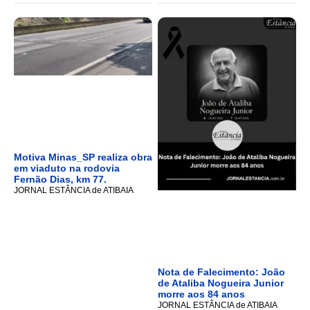
Motiva Minas_SP realiza obra
em viaduto na rodovia
Fernão Dias, km 77.
JORNAL ESTÂNCIA de ATIBAIA
Nota de Falecimento: João
de Ataliba Nogueira Junior
morre aos 84 anos
JORNAL ESTÂNCIA de ATIBAIA