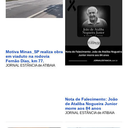
Motiva Minas_SP realiza obra
em viaduto na rodovia
Fernão Dias, km 77.
JORNAL ESTÂNCIA de ATIBAIA
Nota de Falecimento: João
de Ataliba Nogueira Junior
morre aos 84 anos
JORNAL ESTÂNCIA de ATIBAIA