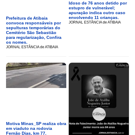
Idoso de 76 anos detido por
estupro de vulnerável;
apuração indica outro caso
envolvendo 11 crianças.
Prefeitura de Atibaia
JORNAL ESTÂNCIA de ATIBAIA
convoca responsáveis por
sepulturas temporárias do
Cemitério São Sebastião
para regularização, Confira
os nomes.
JORNAL ESTÂNCIA de ATIBAIA
Motiva Minas_SP realiza obra
em viaduto na rodovia
Fernão Dias, km 77.