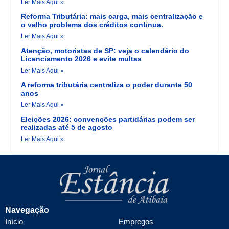
Ler Mais Aqui »
Reforma Tributária: mais carga, mais centralização e
o velho problema dos créditos continua.
Ler Mais Aqui »
Atenção, motoristas de SP: veja o calendário do
Licenciamento 2026 e evite multas
Ler Mais Aqui »
A reforma tributária centraliza o poder durante 50
anos
Ler Mais Aqui »
Eleições 2026: convenções partidárias podem ser
realizadas até 5 de agosto
Ler Mais Aqui »
Navegação
Início
Empregos