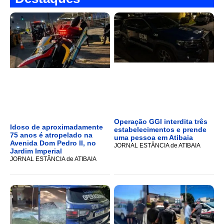
Operação GGI interdita três
Idoso de aproximadamente
estabelecimentos e prende
75 anos é atropelado na
uma pessoa em Atibaia
Avenida Dom Pedro II, no
JORNAL ESTÂNCIA de ATIBAIA
Jardim Imperial
JORNAL ESTÂNCIA de ATIBAIA