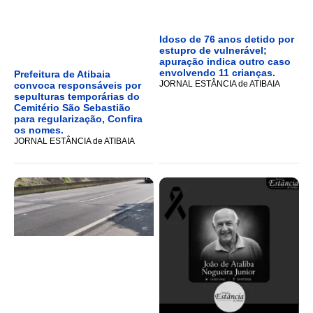
Idoso de 76 anos detido por
estupro de vulnerável;
apuração indica outro caso
envolvendo 11 crianças.
Prefeitura de Atibaia
JORNAL ESTÂNCIA de ATIBAIA
convoca responsáveis por
sepulturas temporárias do
Cemitério São Sebastião
para regularização, Confira
os nomes.
JORNAL ESTÂNCIA de ATIBAIA