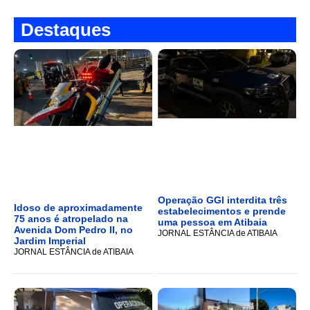
Destaques
Operação GGI interdita três
Idoso de aproximadamente
estabelecimentos e prende
75 anos é atropelado na
uma pessoa em Atibaia
Avenida Dom Pedro II, no
JORNAL ESTÂNCIA de ATIBAIA
Jardim Imperial
JORNAL ESTÂNCIA de ATIBAIA