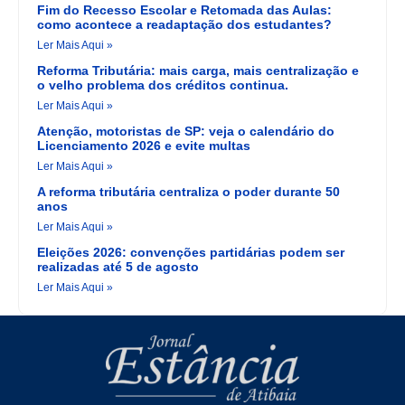
Fim do Recesso Escolar e Retomada das Aulas:
como acontece a readaptação dos estudantes?
Ler Mais Aqui »
Reforma Tributária: mais carga, mais centralização e
o velho problema dos créditos continua.
Ler Mais Aqui »
Atenção, motoristas de SP: veja o calendário do
Licenciamento 2026 e evite multas
Ler Mais Aqui »
A reforma tributária centraliza o poder durante 50
anos
Ler Mais Aqui »
Eleições 2026: convenções partidárias podem ser
realizadas até 5 de agosto
Ler Mais Aqui »