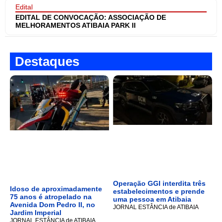
Edital
EDITAL DE CONVOCAÇÃO: ASSOCIAÇÃO DE
MELHORAMENTOS ATIBAIA PARK II
Destaques
Operação GGI interdita três
Idoso de aproximadamente
estabelecimentos e prende
75 anos é atropelado na
uma pessoa em Atibaia
Avenida Dom Pedro II, no
JORNAL ESTÂNCIA de ATIBAIA
Jardim Imperial
JORNAL ESTÂNCIA de ATIBAIA