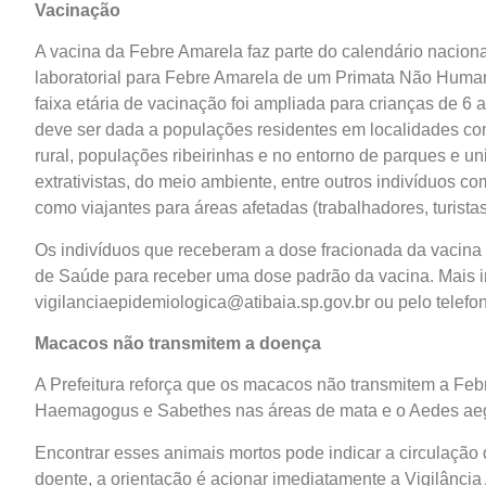
Vacinação
A vacina da Febre Amarela faz parte do calendário nacion
laboratorial para Febre Amarela de um Primata Não Huma
faixa etária de vacinação foi ampliada para crianças de 6
deve ser dada a populações residentes em localidades com
rural, populações ribeirinhas e no entorno de parques e u
extrativistas, do meio ambiente, entre outros indivíduos co
como viajantes para áreas afetadas (trabalhadores, turistas
Os indivíduos que receberam a dose fracionada da vacin
de Saúde para receber uma dose padrão da vacina. Mais i
vigilanciaepidemiologica@atibaia.sp.gov.br ou pelo telefo
Macacos não transmitem a doença
A Prefeitura reforça que os macacos não transmitem a Feb
Haemagogus e Sabethes nas áreas de mata e o Aedes aeg
Encontrar esses animais mortos pode indicar a circulação d
doente, a orientação é acionar imediatamente a Vigilânci