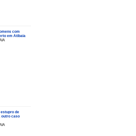
s homens com
rto em Atibaia
AIA
 estupro de
a outro caso
AIA