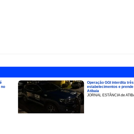
é
Operação GGI interdita três
 no
estabelecimentos e prend
Atibaia
JORNAL ESTÂNCIA de ATIB