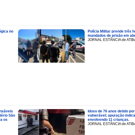
ógica no
Polícia Militar prende trê
mandados de prisão em abe
JORNAL ESTÂNCIA de ATIB
onsáveis
Idoso de 76 anos detido por
tério São
vulnerável; apuração indic
ra os
envolvendo 11 crianças.
JORNAL ESTÂNCIA de ATIB