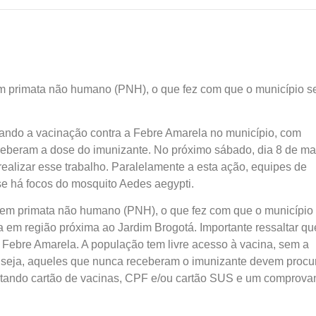
em primata não humano (PNH), o que fez com que o município s
cando a vacinação contra a Febre Amarela no município, com
eceberam a dose do imunizante. No próximo sábado, dia 8 de ma
realizar esse trabalho. Paralelamente a esta ação, equipes de
 se há focos do mosquito Aedes aegypti.
a em primata não humano (PNH), o que fez com que o município
da em região próxima ao Jardim Brogotá. Importante ressaltar qu
a Febre Amarela. A população tem livre acesso à vacina, sem a
 seja, aqueles que nunca receberam o imunizante devem procu
rtando cartão de vacinas, CPF e/ou cartão SUS e um comprova