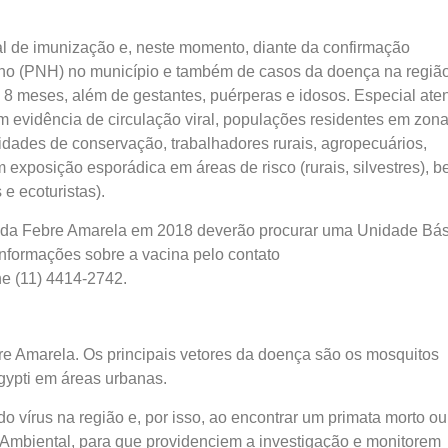
al de imunização e, neste momento, diante da confirmação
no (PNH) no município e também de casos da doença na região
 a 8 meses, além de gestantes, puérperas e idosos. Especial at
 evidência de circulação viral, populações residentes em zon
nidades de conservação, trabalhadores rurais, agropecuários,
m exposição esporádica em áreas de risco (rurais, silvestres), 
 e ecoturistas).
a da Febre Amarela em 2018 deverão procurar uma Unidade Bá
nformações sobre a vacina pelo contato
ne (11) 4414-2742.
re Amarela. Os principais vetores da doença são os mosquitos
ypti em áreas urbanas.
o vírus na região e, por isso, ao encontrar um primata morto ou
a Ambiental, para que providenciem a investigação e monitorem