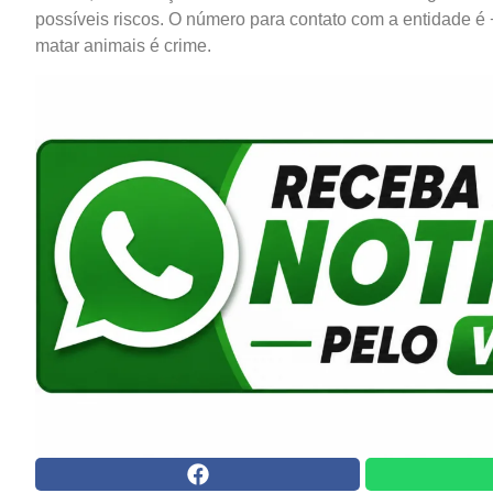
possíveis riscos. O número para contato com a entidade é
matar animais é crime.