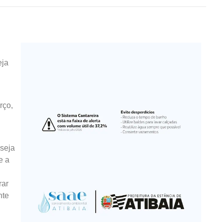
eja
rço,
 seja
e a
rar
nte