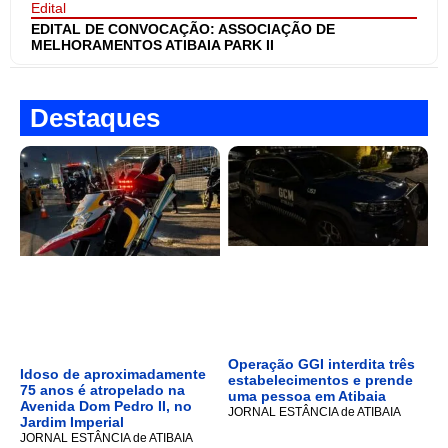
Edital
EDITAL DE CONVOCAÇÃO: ASSOCIAÇÃO DE
MELHORAMENTOS ATIBAIA PARK II
Destaques
Operação GGI interdita três
Idoso de aproximadamente
estabelecimentos e prende
75 anos é atropelado na
uma pessoa em Atibaia
Avenida Dom Pedro II, no
JORNAL ESTÂNCIA de ATIBAIA
Jardim Imperial
JORNAL ESTÂNCIA de ATIBAIA