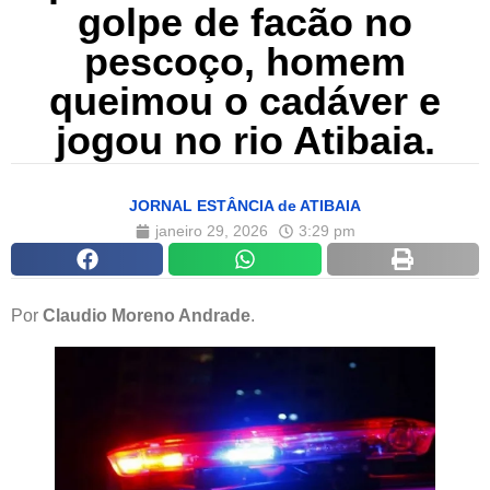
golpe de facão no
pescoço, homem
queimou o cadáver e
jogou no rio Atibaia.
JORNAL ESTÂNCIA de ATIBAIA
janeiro 29, 2026
3:29 pm
Por
Claudio Moreno Andrade
.