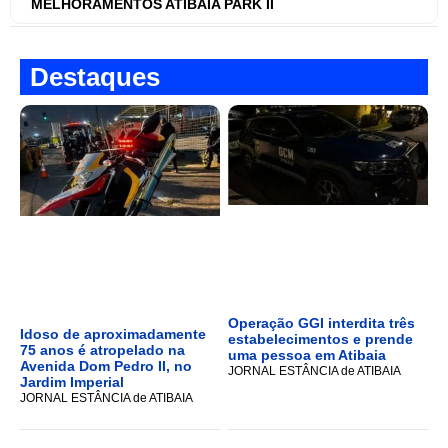
MELHORAMENTOS ATIBAIA PARK II
Destaques
Operação GGI interdita três
Idoso de aproximadamente
estabelecimentos e prende
75 anos é atropelado na
uma pessoa em Atibaia
Avenida Dom Pedro II, no
JORNAL ESTÂNCIA de ATIBAIA
Jardim Imperial
JORNAL ESTÂNCIA de ATIBAIA