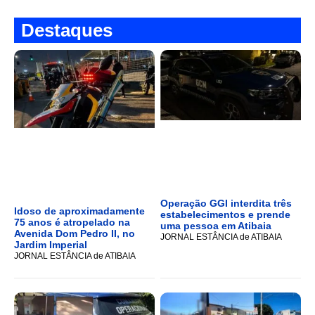
Destaques
Operação GGI interdita três
Idoso de aproximadamente
estabelecimentos e prende
75 anos é atropelado na
uma pessoa em Atibaia
Avenida Dom Pedro II, no
JORNAL ESTÂNCIA de ATIBAIA
Jardim Imperial
JORNAL ESTÂNCIA de ATIBAIA