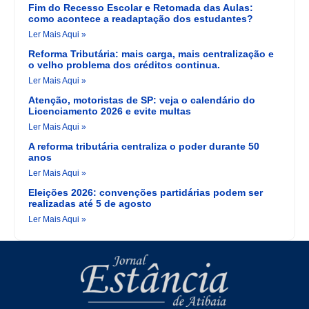
Fim do Recesso Escolar e Retomada das Aulas:
como acontece a readaptação dos estudantes?
Ler Mais Aqui »
Reforma Tributária: mais carga, mais centralização e
o velho problema dos créditos continua.
Ler Mais Aqui »
Atenção, motoristas de SP: veja o calendário do
Licenciamento 2026 e evite multas
Ler Mais Aqui »
A reforma tributária centraliza o poder durante 50
anos
Ler Mais Aqui »
Eleições 2026: convenções partidárias podem ser
realizadas até 5 de agosto
Ler Mais Aqui »