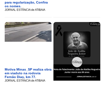
para regularização, Confira
os nomes.
JORNAL ESTÂNCIA de ATIBAIA
Motiva Minas_SP realiza obra
em viaduto na rodovia
Fernão Dias, km 77.
JORNAL ESTÂNCIA de ATIBAIA