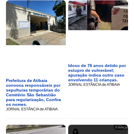
Idoso de 76 anos detido por
estupro de vulnerável;
apuração indica outro caso
envolvendo 11 crianças.
Prefeitura de Atibaia
JORNAL ESTÂNCIA de ATIBAIA
convoca responsáveis por
sepulturas temporárias do
Cemitério São Sebastião
para regularização, Confira
os nomes.
JORNAL ESTÂNCIA de ATIBAIA