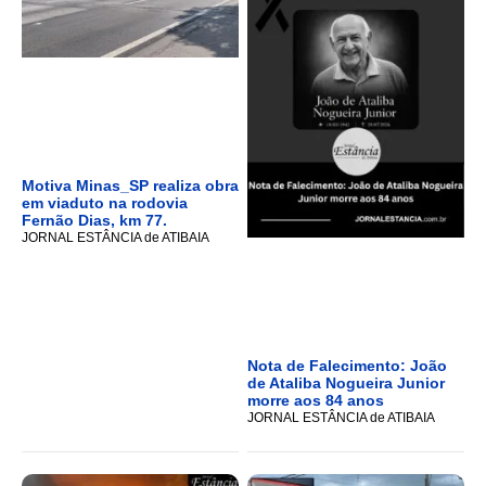
Motiva Minas_SP realiza obra
em viaduto na rodovia
Fernão Dias, km 77.
JORNAL ESTÂNCIA de ATIBAIA
Nota de Falecimento: João
de Ataliba Nogueira Junior
morre aos 84 anos
JORNAL ESTÂNCIA de ATIBAIA