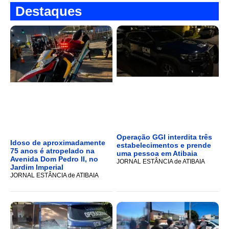
Destaques
Operação GGI interdita três
Idoso de aproximadamente
estabelecimentos e prende
75 anos é atropelado na
uma pessoa em Atibaia
Avenida Dom Pedro II, no
JORNAL ESTÂNCIA de ATIBAIA
Jardim Imperial
JORNAL ESTÂNCIA de ATIBAIA