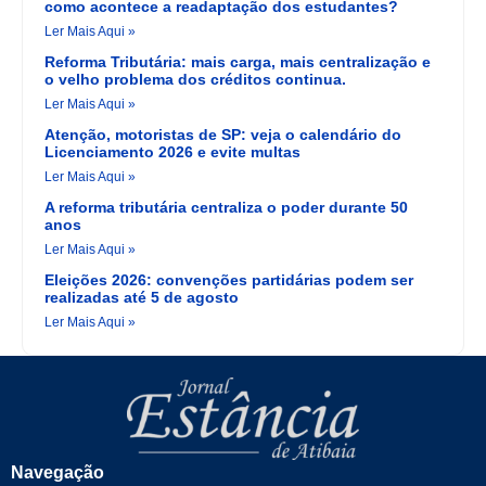
como acontece a readaptação dos estudantes?
Ler Mais Aqui »
Reforma Tributária: mais carga, mais centralização e
o velho problema dos créditos continua.
Ler Mais Aqui »
Atenção, motoristas de SP: veja o calendário do
Licenciamento 2026 e evite multas
Ler Mais Aqui »
A reforma tributária centraliza o poder durante 50
anos
Ler Mais Aqui »
Eleições 2026: convenções partidárias podem ser
realizadas até 5 de agosto
Ler Mais Aqui »
Navegação