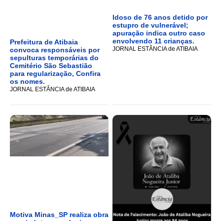
Idoso de 76 anos detido por
estupro de vulnerável;
apuração indica outro caso
envolvendo 11 crianças.
Prefeitura de Atibaia
JORNAL ESTÂNCIA de ATIBAIA
convoca responsáveis por
sepulturas temporárias do
Cemitério São Sebastião
para regularização, Confira
os nomes.
JORNAL ESTÂNCIA de ATIBAIA
Motiva Minas_SP realiza obra