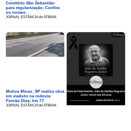
Cemitério São Sebastião
para regularização, Confira
os nomes.
JORNAL ESTÂNCIA de ATIBAIA
Motiva Minas_SP realiza obra
em viaduto na rodovia
Fernão Dias, km 77.
JORNAL ESTÂNCIA de ATIBAIA