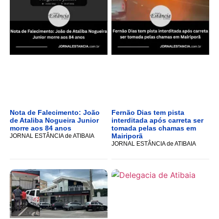
Nota de Falecimento: João
Fernão Dias tem pista
de Ataliba Nogueira Junior
interditada após carreta ser
morre aos 84 anos
tomada pelas chamas em
Mairiporã
JORNAL ESTÂNCIA de ATIBAIA
JORNAL ESTÂNCIA de ATIBAIA