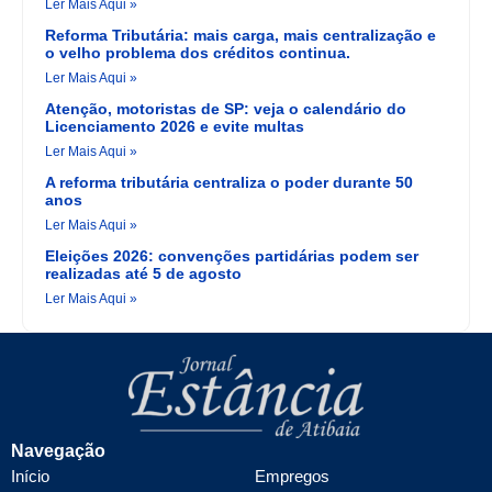
Ler Mais Aqui »
Reforma Tributária: mais carga, mais centralização e
o velho problema dos créditos continua.
Ler Mais Aqui »
Atenção, motoristas de SP: veja o calendário do
Licenciamento 2026 e evite multas
Ler Mais Aqui »
A reforma tributária centraliza o poder durante 50
anos
Ler Mais Aqui »
Eleições 2026: convenções partidárias podem ser
realizadas até 5 de agosto
Ler Mais Aqui »
Navegação
Início
Empregos