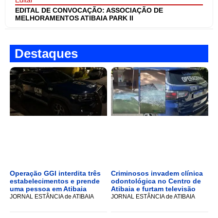
EDITAL DE CONVOCAÇÃO: ASSOCIAÇÃO DE
MELHORAMENTOS ATIBAIA PARK II
Destaques
Operação GGI interdita três
Criminosos invadem clínica
estabelecimentos e prende
odontológica no Centro de
uma pessoa em Atibaia
Atibaia e furtam televisão
JORNAL ESTÂNCIA de ATIBAIA
JORNAL ESTÂNCIA de ATIBAIA