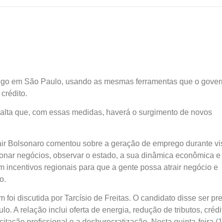
prego em São Paulo, usando as mesmas ferramentas que o gove
 crédito.
alta que, com essas medidas, haverá o surgimento de novos
Jair Bolsonaro comentou sobre a geração de emprego durante vi
onar negócios, observar o estado, a sua dinâmica econômica e
incentivos regionais para que a gente possa atrair negócio e
o.
foi discutida por Tarcísio de Freitas. O candidato disse ser pr
. A relação inclui oferta de energia, redução de tributos, crédi
tação profissional e a desburocratização. Nesta quinta-feira (1