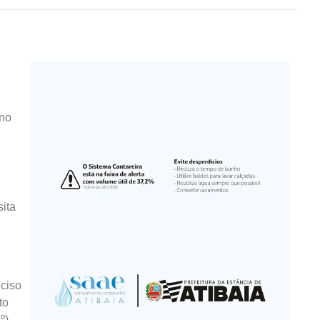
rno
sita
eciso
to
º),