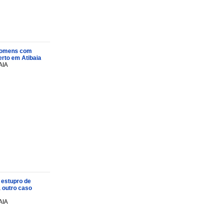
s homens com
rto em Atibaia
AIA
 estupro de
a outro caso
AIA