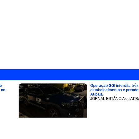
é
Operação GGI interdita três
 no
estabelecimentos e prend
Atibaia
JORNAL ESTÂNCIA de ATIB