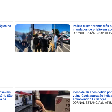
ógica no
Polícia Militar prende trê
mandados de prisão em abe
JORNAL ESTÂNCIA de ATIB
onsáveis
Idoso de 76 anos detido por
tério São
vulnerável; apuração indic
ra os
envolvendo 11 crianças.
JORNAL ESTÂNCIA de ATIB