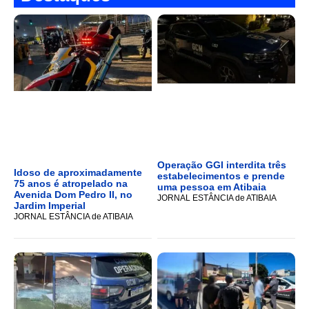
Operação GGI interdita três
Idoso de aproximadamente
estabelecimentos e prende
75 anos é atropelado na
uma pessoa em Atibaia
Avenida Dom Pedro II, no
JORNAL ESTÂNCIA de ATIBAIA
Jardim Imperial
JORNAL ESTÂNCIA de ATIBAIA