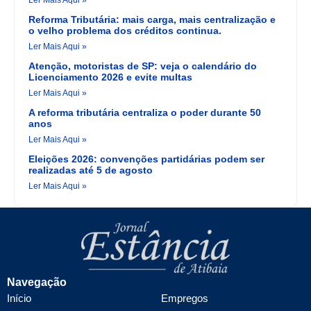
Ler Mais Aqui »
Reforma Tributária: mais carga, mais centralização e
o velho problema dos créditos continua.
Ler Mais Aqui »
Atenção, motoristas de SP: veja o calendário do
Licenciamento 2026 e evite multas
Ler Mais Aqui »
A reforma tributária centraliza o poder durante 50
anos
Ler Mais Aqui »
Eleições 2026: convenções partidárias podem ser
realizadas até 5 de agosto
Ler Mais Aqui »
Navegação
Início
Empregos