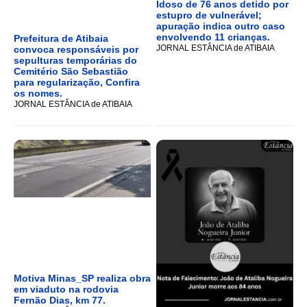
Idoso de 76 anos detido por
estupro de vulnerável;
apuração indica outro caso
envolvendo 11 crianças.
Prefeitura de Atibaia
JORNAL ESTÂNCIA de ATIBAIA
convoca responsáveis por
sepulturas temporárias do
Cemitério São Sebastião
para regularização, Confira
os nomes.
JORNAL ESTÂNCIA de ATIBAIA
Motiva Minas_SP realiza obra
em viaduto na rodovia
Fernão Dias, km 77.