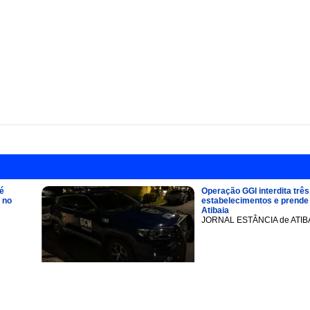
é
Operação GGI interdita três
 no
estabelecimentos e prend
Atibaia
JORNAL ESTÂNCIA de ATIB