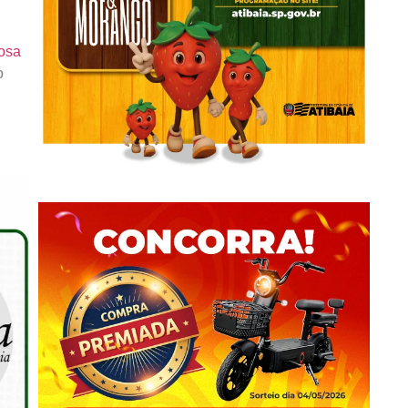
osa
o