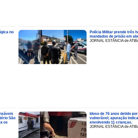
ógica no
Polícia Militar prende trê
mandados de prisão em abe
JORNAL ESTÂNCIA de ATIB
onsáveis
Idoso de 76 anos detido por
tério São
vulnerável; apuração indic
ra os
envolvendo 11 crianças.
JORNAL ESTÂNCIA de ATIB