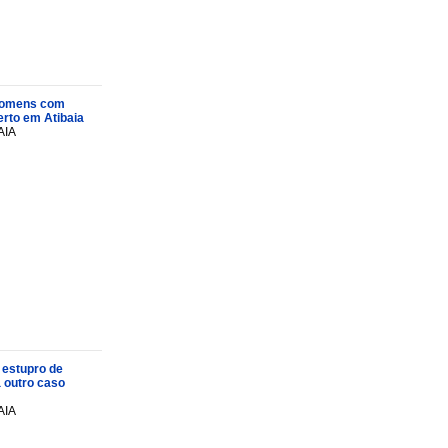
s homens com
rto em Atibaia
AIA
 estupro de
a outro caso
AIA