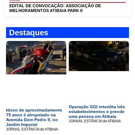
EDITAL DE CONVOCAÇÃO: ASSOCIAÇÃO DE
MELHORAMENTOS ATIBAIA PARK II
Destaques
Operação GGI interdita três
Idoso de aproximadamente
estabelecimentos e prende
75 anos é atropelado na
uma pessoa em Atibaia
Avenida Dom Pedro II, no
JORNAL ESTÂNCIA de ATIBAIA
Jardim Imperial
JORNAL ESTÂNCIA de ATIBAIA