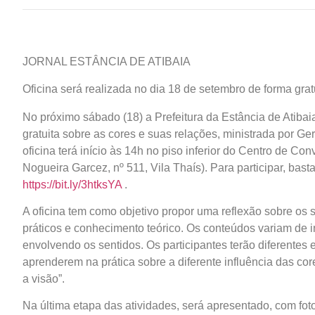
JORNAL ESTÂNCIA DE ATIBAIA
Oficina será realizada no dia 18 de setembro de forma gratu
No próximo sábado (18) a Prefeitura da Estância de Atibaia
gratuita sobre as cores e suas relações, ministrada por
oficina terá início às 14h no piso inferior do Centro de C
Nogueira Garcez, nº 511, Vila Thaís). Para participar, bas
https://bit.ly/3htksYA
.
A oficina tem como objetivo propor uma reflexão sobre os s
práticos e conhecimento teórico. Os conteúdos variam de i
envolvendo os sentidos. Os participantes terão diferentes 
aprenderem na prática sobre a diferente influência das c
a visão”.
Na última etapa das atividades, será apresentado, com fotos 