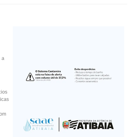
 a
cios
icas
com