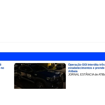
é
Operação GGI interdita três
 no
estabelecimentos e prend
Atibaia
JORNAL ESTÂNCIA de ATIB