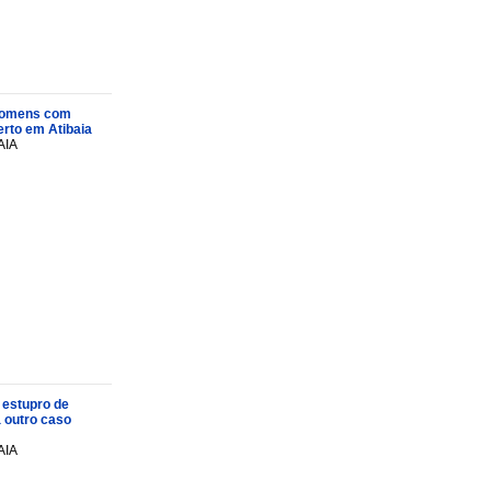
s homens com
rto em Atibaia
AIA
 estupro de
a outro caso
AIA