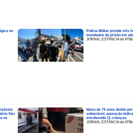
ógica no
Polícia Militar prende trê
mandados de prisão em abe
JORNAL ESTÂNCIA de ATIB
onsáveis
Idoso de 76 anos detido por
tério São
vulnerável; apuração indic
ra os
envolvendo 11 crianças.
JORNAL ESTÂNCIA de ATIB